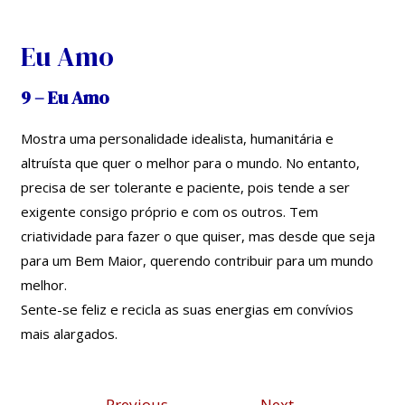
Skip
Navegação
to
de
Eu Amo
content
artigos
9 – Eu Amo
Mostra uma personalidade idealista, humanitária e
altruísta que quer o melhor para o mundo. No entanto,
precisa de ser tolerante e paciente, pois tende a ser
exigente consigo próprio e com os outros. Tem
criatividade para fazer o que quiser, mas desde que seja
para um Bem Maior, querendo contribuir para um mundo
melhor.
Sente-se feliz e recicla as suas energias em convívios
mais alargados.
←
Previous
Next