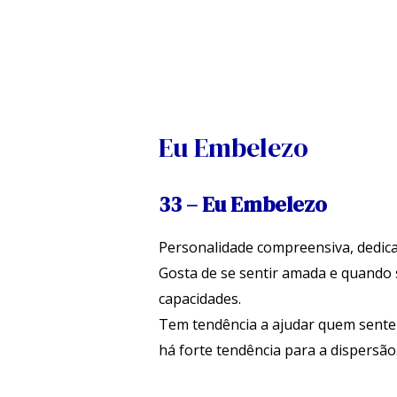
Skip
to
content
Navegação
de
artigos
Eu Embelezo
33 – Eu Embelezo
Personalidade compreensiva, dedicad
Gosta de se sentir amada e quando
capacidades.
Tem tendência a ajudar quem sente q
há forte tendência para a dispersão