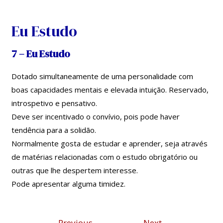
Skip
Navegação
to
de
Eu Estudo
content
artigos
7 – Eu Estudo
Dotado simultaneamente de uma personalidade com
boas capacidades mentais e elevada intuição. Reservado,
introspetivo e pensativo.
Deve ser incentivado o convívio, pois pode haver
tendência para a solidão.
Normalmente gosta de estudar e aprender, seja através
de matérias relacionadas com o estudo obrigatório ou
outras que lhe despertem interesse.
Pode apresentar alguma timidez.
←
Previous
Next