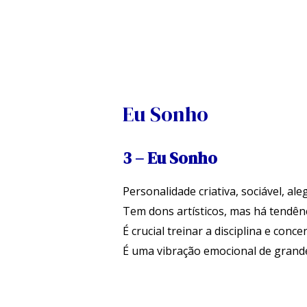
Skip
to
content
Navegação
de
artigos
Eu Sonho
3 – Eu Sonho
Personalidade criativa, sociável, al
Tem dons artísticos, mas há tendênc
É crucial treinar a disciplina e conce
É uma vibração emocional de grande