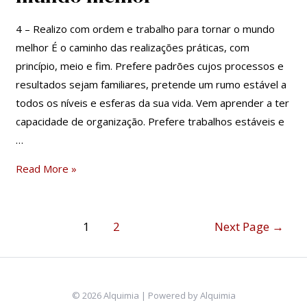
trabalho
4 – Realizo com ordem e trabalho para tornar o mundo
para
melhor É o caminho das realizações práticas, com
tornar
princípio, meio e fim. Prefere padrões cujos processos e
o
resultados sejam familiares, pretende um rumo estável a
mundo
todos os níveis e esferas da sua vida. Vem aprender a ter
melhor
capacidade de organização. Prefere trabalhos estáveis e
…
Read More »
1
2
Next Page
→
© 2026 Alquimia | Powered by Alquimia