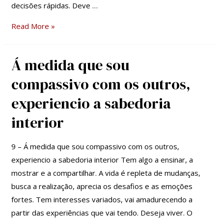
decisões rápidas. Deve …
Read More »
Á medida que sou
Á
medida
compassivo com os outros,
que
experiencio a sabedoria
sou
compassivo
interior
com
os
9 – Á medida que sou compassivo com os outros,
outros,
experiencio a sabedoria interior Tem algo a ensinar, a
experiencio
mostrar e a compartilhar. A vida é repleta de mudanças,
a
busca a realização, aprecia os desafios e as emoções
sabedoria
fortes. Tem interesses variados, vai amadurecendo a
interior
partir das experiências que vai tendo. Deseja viver. O