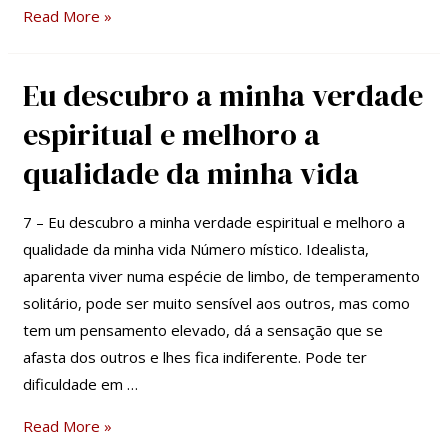
Read More »
Eu descubro a minha verdade
Eu
descubro
espiritual e melhoro a
a
qualidade da minha vida
minha
verdade
7 – Eu descubro a minha verdade espiritual e melhoro a
espiritual
qualidade da minha vida Número místico. Idealista,
e
aparenta viver numa espécie de limbo, de temperamento
melhoro
solitário, pode ser muito sensível aos outros, mas como
a
tem um pensamento elevado, dá a sensação que se
qualidade
afasta dos outros e lhes fica indiferente. Pode ter
da
dificuldade em …
minha
vida
Read More »