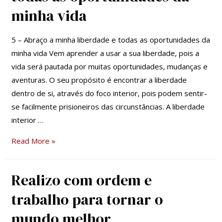
minha
minha vida
liberdade
e
5 – Abraço a minha liberdade e todas as oportunidades da
todas
minha vida Vem aprender a usar a sua liberdade, pois a
as
vida será pautada por muitas oportunidades, mudanças e
oportunidades
aventuras. O seu propósito é encontrar a liberdade
da
dentro de si, através do foco interior, pois podem sentir-
minha
se facilmente prisioneiros das circunstâncias. A liberdade
vida
interior …
Read More »
Realizo com ordem e
Realizo
com
trabalho para tornar o
ordem
mundo melhor
e