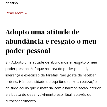
destino …
Read More »
Adopto uma atitude de
Adopto
uma
abundância e resgato o meu
atitude
poder pessoal
de
abundância
8 – Adopto uma atitude de abundância e resgato o meu
e
poder pessoal Enfoque na área do poder pessoal,
resgato
liderança e execução de tarefas. Não gosta de receber
o
ordens. Há necessidade de equilíbrio entre a realização
meu
de tudo aquilo que é material com a harmonização interior
poder
e a busca do desenvolvimento espiritual, através do
pessoal
autoconhecimento. …