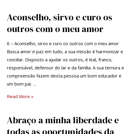
Aconselho, sirvo e curo os
Aconselho,
sirvo
outros com o meu amor
e
curo
6 – Aconselho, sirvo e curo os outros com o meu amor
os
Busca amor e paz em tudo, a sua missão é harmonizar e
outros
conciliar. Disposto a ajudar os outros, é leal, franco,
com
responsável, defensor do lar e da família. A sua ternura e
o
compreensão fazem desta pessoa um bom educador e
meu
um bom pai. …
amor
Read More »
Abraço a minha liberdade e
Abraço
a
todas as oportunidades da