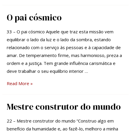
O pai cósmico
O
pai
cósmico
33 – O pai cósmico Aquele que traz esta missão vem
equilibrar o lado da luz e o lado da sombra, estando
relacionado com o serviço às pessoas e à capacidade de
amar. De temperamento firme, mas harmonioso, preza a
ordem e a justiça. Tem grande influência carismática e
deve trabalhar o seu equilíbrio interior …
Read More »
Mestre construtor do mundo
Mestre
construtor
do
22 – Mestre construtor do mundo “Construo algo em
mundo
benefício da humanidade e, ao fazê-lo, melhoro a minha