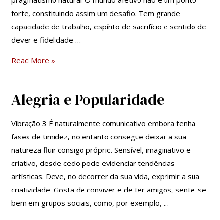
pragmatismo natural. O mundo afetivo não é um ponto
forte, constituindo assim um desafio. Tem grande
capacidade de trabalho, espírito de sacrifício e sentido de
dever e fidelidade …
Read More »
Alegria e Popularidade
Alegria
e
Popularidade
Vibração 3 É naturalmente comunicativo embora tenha
fases de timidez, no entanto consegue deixar a sua
natureza fluir consigo próprio. Sensível, imaginativo e
criativo, desde cedo pode evidenciar tendências
artísticas. Deve, no decorrer da sua vida, exprimir a sua
criatividade. Gosta de conviver e de ter amigos, sente-se
bem em grupos sociais, como, por exemplo, …